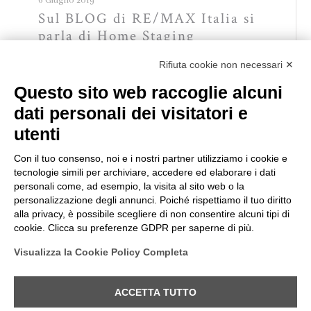
6 Giugno 2019
Sul BLOG di RE/MAX Italia si
parla di Home Staging
Rifiuta cookie non necessari ✕
Read more
Questo sito web raccoglie alcuni
dati personali dei visitatori e
Comments are closed.
utenti
Con il tuo consenso, noi e i nostri partner utilizziamo i cookie e
[otw_is
tecnologie simili per archiviare, accedere ed elaborare i dati
personali come, ad esempio, la visita al sito web o la
sidebar=otw-
personalizzazione degli annunci. Poiché rispettiamo il tuo diritto
sidebar-1]
alla privacy, è possibile scegliere di non consentire alcuni tipi di
cookie. Clicca su preferenze GDPR per saperne di più.
Visualizza la Cookie Policy Completa
© Laura Vimercati All Rights Reserved | P. Iva
03340510126 |
Privacy e cookie policy
|
Modifica
ACCETTA TUTTO
preferenze Cookie