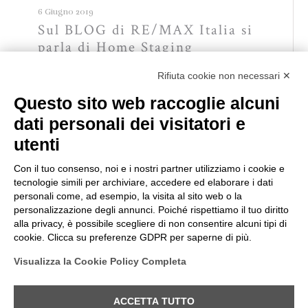
6 Giugno 2019
Sul BLOG di RE/MAX Italia si
parla di Home Staging
Rifiuta cookie non necessari ✕
Read more
Questo sito web raccoglie alcuni
dati personali dei visitatori e
Comments are closed.
utenti
Con il tuo consenso, noi e i nostri partner utilizziamo i cookie e
[otw_is
tecnologie simili per archiviare, accedere ed elaborare i dati
personali come, ad esempio, la visita al sito web o la
sidebar=otw-
personalizzazione degli annunci. Poiché rispettiamo il tuo diritto
sidebar-1]
alla privacy, è possibile scegliere di non consentire alcuni tipi di
cookie. Clicca su preferenze GDPR per saperne di più.
Visualizza la Cookie Policy Completa
© Laura Vimercati All Rights Reserved | P. Iva
03340510126 |
Privacy e cookie policy
|
Modifica
ACCETTA TUTTO