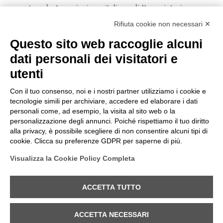
grande Associazione italiana di Proprietari
Immobiliari “CONFABITARE” Un’intervista
Rifiuta cookie non necessari ✕
che vuole essere la testimonianza che i
Questo sito web raccoglie alcuni
confini dell’Home Staging si stanno
[…]
dati personali dei visitatori e
Read more
utenti
Con il tuo consenso, noi e i nostri partner utilizziamo i cookie e
tecnologie simili per archiviare, accedere ed elaborare i dati
1
2
3
Next page
personali come, ad esempio, la visita al sito web o la
personalizzazione degli annunci. Poiché rispettiamo il tuo diritto
alla privacy, è possibile scegliere di non consentire alcuni tipi di
cookie. Clicca su preferenze GDPR per saperne di più.
Visualizza la Cookie Policy Completa
© Laura Vimercati All Rights Reserved | P. Iva
03340510126 |
Privacy e cookie policy
|
Modifica
ACCETTA TUTTO
preferenze Cookie
ACCETTA NECESSARI