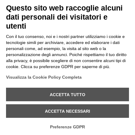
Omaggio a Renzo Mongiardino architetto e
Questo sito web raccoglie alcuni
scenografo Ogni volta che sfoglio un suo
dati personali dei visitatori e
libro mi sento trasportata in un mondo
utenti
magico. Ogni volta che vedo un suo
[…]
Con il tuo consenso, noi e i nostri partner utilizziamo i cookie e
Read more
tecnologie simili per archiviare, accedere ed elaborare i dati
personali come, ad esempio, la visita al sito web o la
personalizzazione degli annunci. Poiché rispettiamo il tuo diritto
alla privacy, è possibile scegliere di non consentire alcuni tipi di
cookie. Clicca su preferenze GDPR per saperne di più.
Visualizza la Cookie Policy Completa
© Laura Vimercati All Rights Reserved | P. Iva
03340510126 |
Privacy e cookie policy
|
Modifica
ACCETTA TUTTO
preferenze Cookie
ACCETTA NECESSARI
Preferenze GDPR